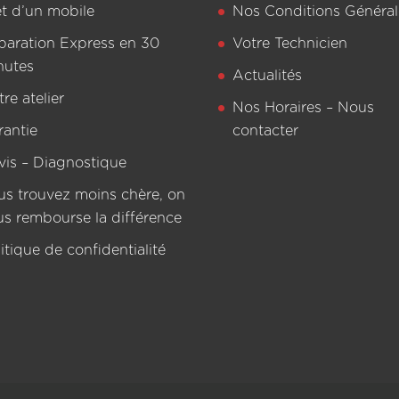
êt d’un mobile
Nos Conditions Général
paration Express en 30
Votre Technicien
nutes
Actualités
re atelier
Nos Horaires – Nous
rantie
contacter
vis – Diagnostique
us trouvez moins chère, on
us rembourse la différence
itique de confidentialité