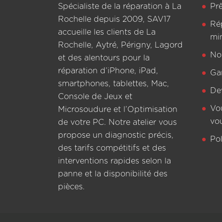
Spécialiste de la réparation à La
Pr
Rochelle depuis 2009, SAV17
Ré
accueille les clients de La
mi
Rochelle, Aytré, Périgny, Lagord
Not
et des alentours pour la
réparation d’iPhone, iPad,
Ga
smartphones, tablettes, Mac,
De
Console de Jeux et
Vo
Microsoudure et l’Optimisation
vo
de votre PC. Notre atelier vous
propose un diagnostic précis,
Pol
des tarifs compétitifs et des
interventions rapides selon la
panne et la disponibilité des
pièces.