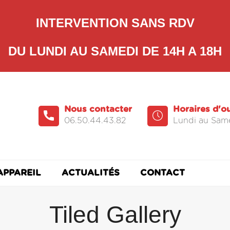
INTERVENTION SANS RDV
DU LUNDI AU SAMEDI DE 14H A 18H
Nous contacter
Horaires d'o
06.50.44.43.82
Lundi au Same
APPAREIL
ACTUALITÉS
CONTACT
Tiled Gallery