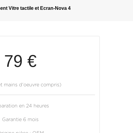
t Vitre tactile et Ecran-Nova 4
79 €
et mains d'oeuvre compris)
aration en 24 heures
Garantie 6 mois