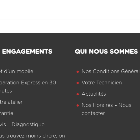
 ENGAGEMENTS
QUI NOUS SOMMES
êt d’un mobile
Nos Conditions Général
paration Express en 30
Votre Technicien
nutes
Actualités
re atelier
Nos Horaires – Nous
rantie
contacter
vis – Diagnostique
us trouvez moins chère, on