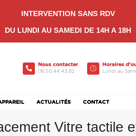
INTERVENTION SANS RDV
DU LUNDI AU SAMEDI DE 14H A 18H
Nous contacter
Horaires d'o
06.50.44.43.82
Lundi au Same
APPAREIL
ACTUALITÉS
CONTACT
cement Vitre tactile e