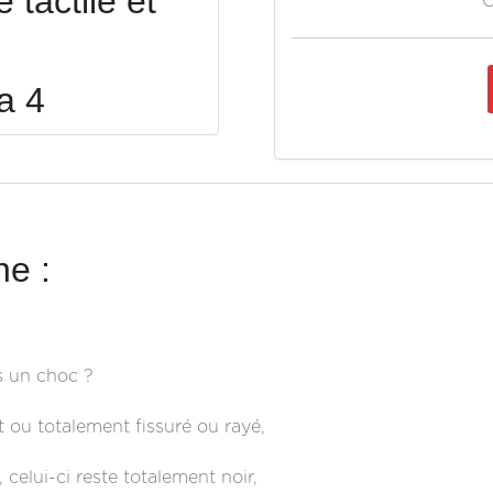
tactile et
O
a 4
e :
s un choc ?
 ou totalement fissuré ou rayé,
celui-ci reste totalement noir,