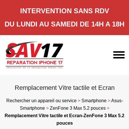
INTERVENTION SANS RDV
DU LUNDI AU SAMEDI DE 14H A 18H
Skip
to
content
Remplacement Vitre tactile et Ecran
Rechercher un appareil ou service
>
Smartphone
>
Asus-
Smartphone
>
ZenFone 3 Max 5.2 pouces
>
Remplacement Vitre tactile et Ecran-ZenFone 3 Max 5.2
pouces