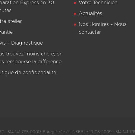
paration Express en 30
Votre Technicien
nutes
Actualités
re atelier
Nos Horaires – Nous
rantie
contacter
vis – Diagnostique
us trouvez moins chère, on
us rembourse la différence
itique de confidentialité
T : 514 141 795 00013 Enregistrée à l'INSEE le 10-08-2009 - 514 141 795