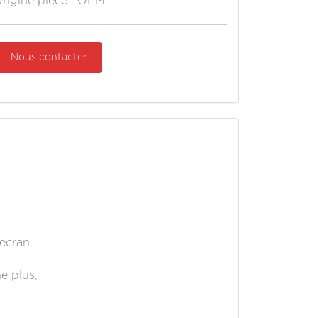
rigine pièce : OEM
Nous contacter
'ecran.
e plus,