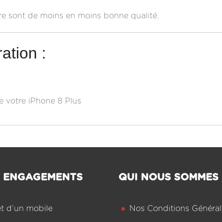
re sont de moins en moins bonne qualité.
ation :
e votre iPhone 8 Plus
 ENGAGEMENTS
QUI NOUS SOMMES
êt d’un mobile
Nos Conditions Général