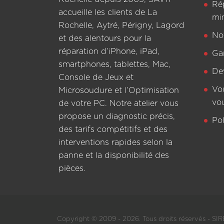
Ré
accueille les clients de La
mi
Rochelle, Aytré, Périgny, Lagord
Not
et des alentours pour la
réparation d’iPhone, iPad,
Ga
smartphones, tablettes, Mac,
De
Console de Jeux et
Vo
Microsoudure et l’Optimisation
vo
de votre PC. Notre atelier vous
propose un diagnostic précis,
Pol
des tarifs compétitifs et des
interventions rapides selon la
panne et la disponibilité des
pièces.
Copyright © 2009 - 2026. Tous droits réservés - SIRE