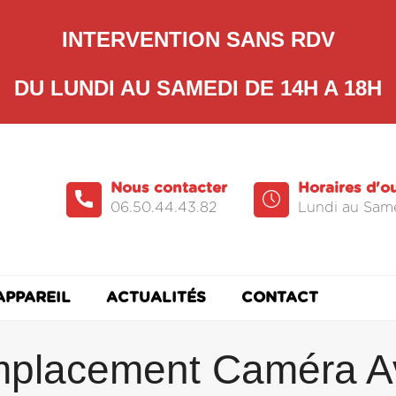
INTERVENTION SANS RDV
DU LUNDI AU SAMEDI DE 14H A 18H
Nous contacter
Horaires d'o
06.50.44.43.82
Lundi au Same
APPAREIL
ACTUALITÉS
CONTACT
placement Caméra A