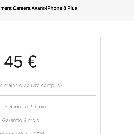
ment Caméra Avant-iPhone 8 Plus
45 €
et mains d'oeuvre compris)
éparation en 30 min
Garantie 6 mois